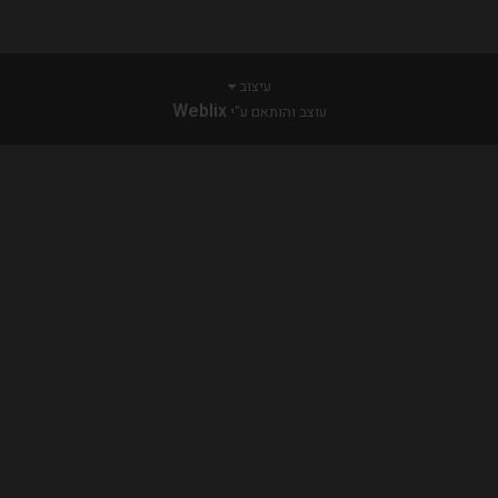
עיצוב
Weblix
עוצב והותאם ע"י