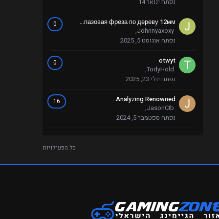
נפתח
ינואר 14
пазовая фреза по дереву 12мм...
0
,
Johnnyaxoxy
נפתח
אוגוסט 5, 2025
otwyt
0
,
TodyHold
נפתח
יולי 23, 2025
Analyzing Renowned...
16
,
JasonCIb
נפתח
ספטמבר 5, 2024
כל הפעילויות