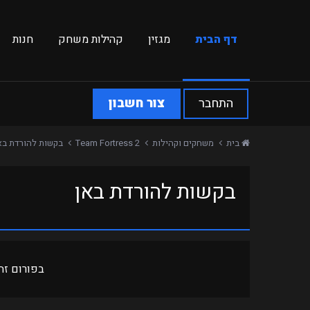
דף הבית
מגזין
קהילות משחק
חנות
התחבר
צור חשבון
בית
משחקים וקהילות
Team Fortress 2
בקשות להורדת בא
בקשות להורדת באן
בפורום זה