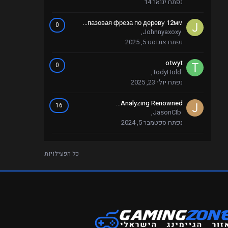
נפתח
ינואר 14
пазовая фреза по дереву 12мм...
0
,
Johnnyaxoxy
נפתח
אוגוסט 5, 2025
otwyt
0
,
TodyHold
נפתח
יולי 23, 2025
Analyzing Renowned...
16
,
JasonCIb
נפתח
ספטמבר 5, 2024
כל הפעילויות