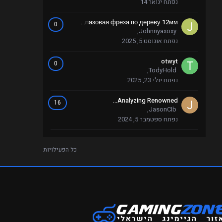
נפתח
ינואר 14
пазовая фреза по дереву 12мм...
0
,
Johnnyaxoxy
נפתח
אוגוסט 5, 2025
otwyt
0
,
TodyHold
נפתח
יולי 23, 2025
Analyzing Renowned...
16
,
JasonCIb
נפתח
ספטמבר 5, 2024
כל הפעילויות