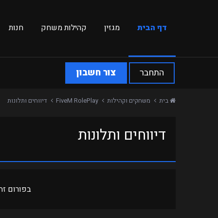
דף הבית
מגזין
קהילות משחק
חנות
התחבר
צור חשבון
בית
משחקים וקהילות
FiveM RolePlay
דיווחים ותלונות
דיווחים ותלונות
בפורום זה