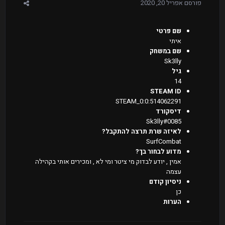
פורסם
אפריל 20, 2020
שם פרטי
איתי
שם במשחק
Sk3lly
גיל
14
STEAM ID
STEAM_0:0:514062291
דיסקורד
Sk3lly#0085
לאיזה שרת תרצה להתקבל?
SurfCombat
מדוע לבחור בך?
אמין , יודע לבדוק מי ציטר ומי לא , ומכירים אותי בקהילה
עצמה
ניסיון קודם
כן
הערות