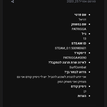
פורסם
אפריל 25, 2020
שם פרטי
דניאל
שם במשחק
PATRIGGA
גיל
13
STEAM ID
STEAM_0:1:500983601
דיסקורד
PATRIGGA#0090
לאיזה שרת תרצה להתקבל?
SurfCombat
מדוע לבחור בך?
אני יודע להנהיג.לשכנע.להוביל. יש לי ניסיון קודם אני גם
מצחיק ואני משחק המון.
ניסיון קודם
כן
הערות