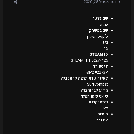
פורסם
אפריל 28, 2020
שם פרטי
עמית
שם במשחק
pop[o המלךך
גיל
16
STEAM ID
STEAM_1:1:56274126
דיסקורד
₱Ø₱Ø#2273
לאיזה שרת תרצה להתקבל?
SurfCombat
מדוע לבחור בך?
כי אני פופו המלך
ניסיון קודם
לא
הערות
אני גבר