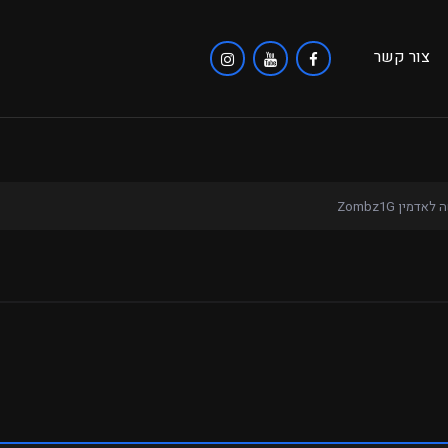
צור קשר
אדמין Zombz1G