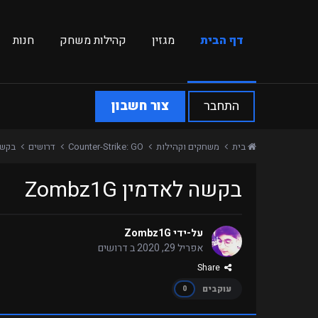
דף הבית
מגזין
קהילות משחק
חנות
התחבר
צור חשבון
בית
משחקים וקהילות
Counter-Strike: GO
דרושים
בקשה ל
בקשה לאדמין Zombz1G
על-ידי
Zombz1G
אפריל 29, 2020
ב
דרושים
Share
עוקבים
0