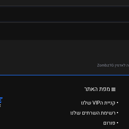
אדמין Zombz1G
מפת האתר
• קניית הVIP שלנו
• רשימת השרתים שלנו
• פורום