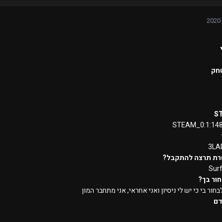
חק
S
STEAM_0:1:14
3LA
רת תרצה להתקבל?
Sur
ור בך?
בחור בי כי יש לי ניסיון ואני אחראי, אני מתחבר המון
דם