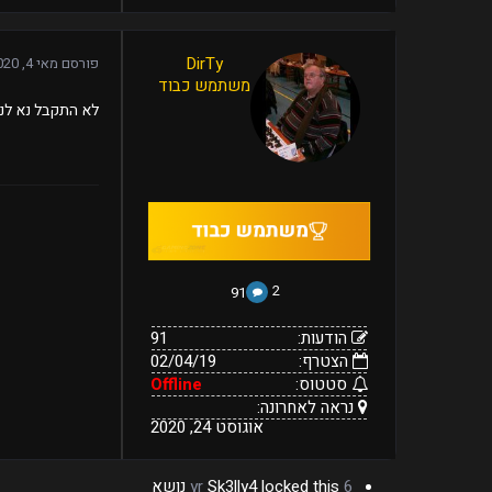
91
DirTy
פורסם
מאי 4, 2020
02/04/19
הודעות:
משתמש כבוד
הצטרף:
Offline
נראה
סטטוס:
אוגוסט
לא התקבל נא לנ
24,
לאחרונה:
2020
2
91
הודעות:
91
הצטרף:
02/04/19
סטטוס:
Offline
נראה לאחרונה:
אוגוסט 24, 2020
6 yr
locked this נושא
Sk3lly4