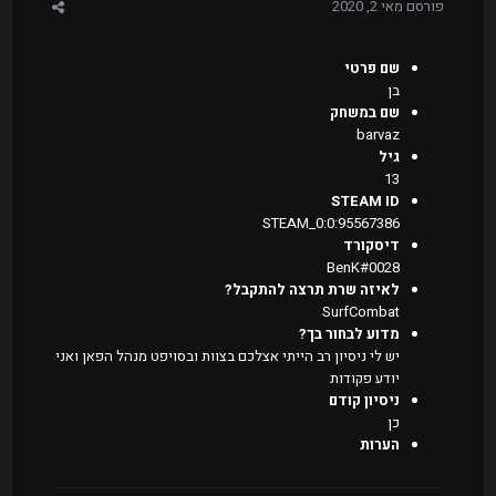
פורסם
מאי 2, 2020
שם פרטי
בן
שם במשחק
barvaz
גיל
13
STEAM ID
STEAM_0:0:95567386
דיסקורד
BenK#0028
לאיזה שרת תרצה להתקבל?
SurfCombat
מדוע לבחור בך?
יש לי ניסיון רב הייתי אצלכם בצוות ובסויפט מנהל הפאן ואני
יודע פקודות
ניסיון קודם
כן
הערות