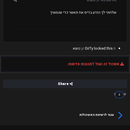
שלחתי לך הודע בדיס אח תאשר כדי שנמשיך
6 yr
locked this נושא
DirTy
אשכול זה נעול לתגובות חדשות.
Share
עוקבים
0
עבור לרשימת האשכולות