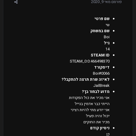
פורסם
מאי 9, 2020
שם פרטי
שי
שם במשחק
Boi
גיל
14
STEAM ID
STEAM_0:0:466498370
דיסקורד
Boi#0066
לאיזה שרת תרצה להתקבל?
JailBreak
מדוע לבחור בך?
אני מכיר את כול הפקודות
הייתי כבר אדמין בגייל
אני יודע מתי להיות רציני
יכול והיה פעיל
מכיר את החוקים
ניסיון קודם
כן