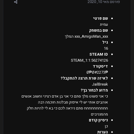
פורסם
מאי 10, 2020
שם פרטי
עמית
שם במשחק
xxx_AmigoMan_xxx המלך
גיל
16
STEAM ID
STEAM_1:1:56274126
דיסקורד
₱Ø₱Ø#2273
לאיזה שרת תרצה להתקבל?
JailBreak
מדוע לבחור בך?
כי אני פשוט מלך סתם כי אני בן אדם רציני וחשוב אנשים
אוהבים אותי יש לי איפוק סבלנות חוכמה רבה
חחחחחחחחחח סתם ניראה לכם כי בא לי להיות חלק
מהמגניבים
ניסיון קודם
כן
הערות