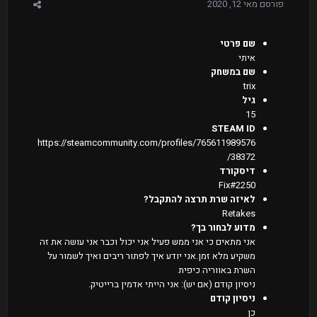
פורסם
מאי 12, 2020
שם פרטי
איתי
שם במשחק
trix
גיל
15
STEAM ID
https://steamcommunity.com/profiles/765611989576
38372/
דיסקורד
Fix#2250
לאיזה שרת תרצה להתקבל?
Retakes
מדוע לבחור בך?
אני מתאים כי אני ממש פעיל אני יכול וכבר אני עושה את זה
משקיע מלא זמן.אני יודע איך לפתור ריבים ואיך לשמור על
השרת באווריה כיפית
ניסיון קודם (אם יש): אני הייתי אדמין ברייטיק.
ניסיון קודם
כן