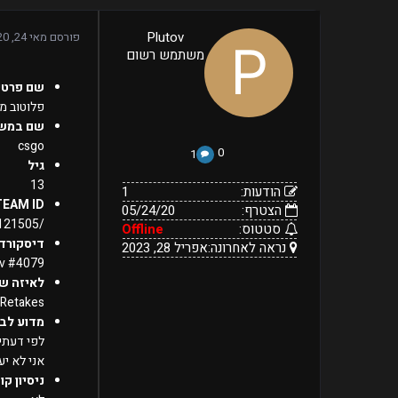
1
Plutov
פורסם
מאי 24, 2020
05/24/20
הודעות:
משתמש רשום
הצטרף:
Offline
אפריל
נראה
סטטוס:
שם פרטי
28,
לאחרונה:
2023
פלוטוב מ
שם במש
csgo
0
1
גיל
13
הודעות:
1
TEAM ID
הצטרף:
05/24/20
/76561198824121505/
סטטוס:
Offline
דיסקורד
נראה לאחרונה:
אפריל 28, 2023
ov #4079
לאיזה ש
Retakes
מדוע לבח
לפי דעתי 
אני לא יעשה abuse לגיש
ניסיון קו