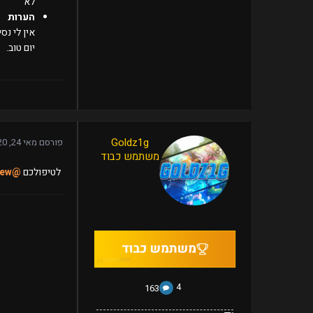
לא
הערות
אין לי נס
יום טוב.
163
Goldz1g
פורסם
מאי 24, 2020
09/12/19
הודעות:
משתמש כבוד
הצטרף:
Offline
נראה
סטטוס:
פברואר
לטיפולכם
@ShiNxz
ew
14,
לאחרונה:
2023
4
163