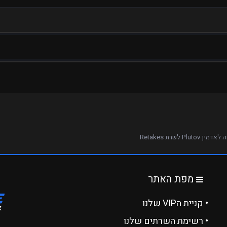
ן Plutov לשרת Retakes
מפת האתר
• קניית הVIP שלנו
• רשימת השרתים שלנו