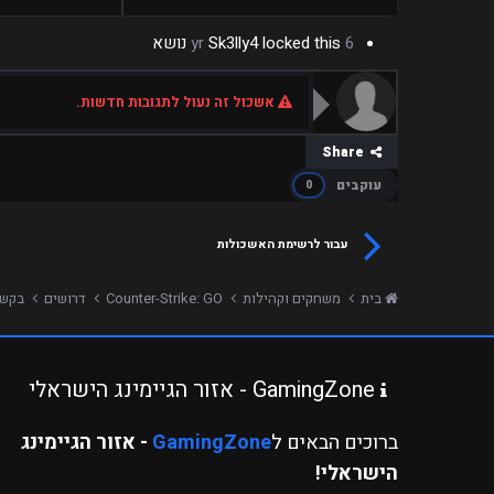
6 yr
locked this נושא
Sk3lly4
אשכול זה נעול לתגובות חדשות.
Share
עוקבים
0
עבור לרשימת האשכולות
בית
משחקים וקהילות
Counter-Strike: GO
דרושים
בקשה לאדמי
GamingZone - אזור הגיימינג הישראלי
ברוכים הבאים ל
GamingZone
- אזור הגיימינג
הישראלי!