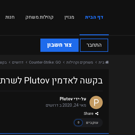
דף הבית
מגזין
קהילות משחק
חנות
התחבר
צור חשבון
בית
משחקים וקהילות
Counter-Strike: GO
דרושים
בקשה לאדמי
בקשה לאדמין Plutov לשרת Retakes
על-ידי
Plutov
מאי 24, 2020
ב
דרושים
Share
עוקבים
0