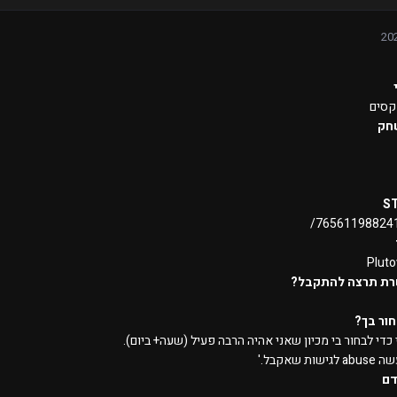
קסים
חק
S
Plut
רת תרצה להתקבל?
ור בך?
כדי לבחור בי מכיון שאני אהיה הרבה פעיל (שעה+ ביום).
ות שאקבל.'
דם