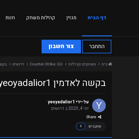
דף הבית
מגזין
קהילות משחק
חנות
התחבר
צור חשבון
בית
משחקים וקהילות
Counter-Strike: GO
דרושים
בקשה לאדמין 
בקשה לאדמין yeoyadalior1 לשרת SurfCombat
על-ידי
yeoyadalior1
יוני 4, 2020
ב
דרושים
Share
עוקבים
0