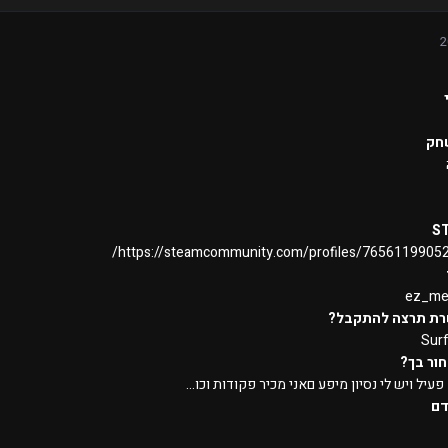
חק
S
https://steamcommunity.com/profiles/7656119905
ez_me
רת תרצה להתקבל?
Sur
ור בך?
פעיל ויש לי נסיון מיפע םאני מכיר פקודות וכו...
דם