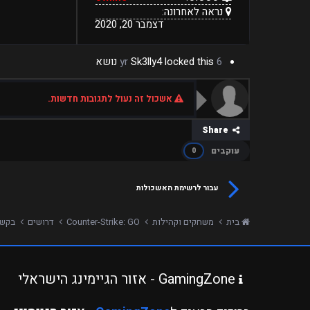
נראה לאחרונה:
דצמבר 20, 2020
6 yr
locked this נושא
Sk3lly4
אשכול זה נעול לתגובות חדשות.
Share
עוקבים
0
עבור לרשימת האשכולות
בית
משחקים וקהילות
Counter-Strike: GO
דרושים
בקשה לאדמין 
GamingZone - אזור הגיימינג הישראלי