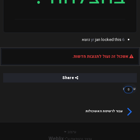
6 yr
locked this נושא
jan
אשכול זה נעול לתגובות חדשות.
Share
עוקבים
0
עבור לרשימת האשכולות
עיצוב
Weblix
עוצב והותאם ע"י