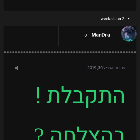
2 weeks later...
ManDra
0
פורסם
אפריל 30, 2019
התקבלת !
בהצלחה
?