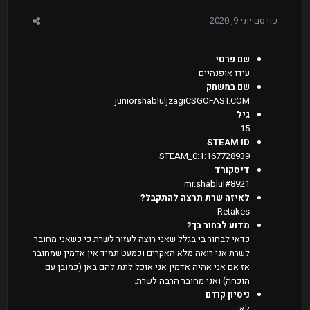
פורסם
יוני 9, 2020
שם פרטי
עידו אופנהיים
שם במשחק
juniorshabluljzagiCSGOFAST.COM
גיל
15
STEAM ID
STEAM_0:1:167728939
דיסקורד
mr.shablul#8921
לאיזה שרת תרצה להתקבל?
Retakes
מדוע לבחור בך?
כדאי לבחור בי בגלל שאני רוצה לעזור לשרת כי כשאני מחובר
לשרת אני רואה מלא האקרים וכמעט תמיד אין אדמין שמחובר
אז אם אני אהיה אדמין אני אוכל לתת להם באן (כמובן עם
הוכחה) ואני מחובר הרבה לשרת.
ניסיון קודם
לא