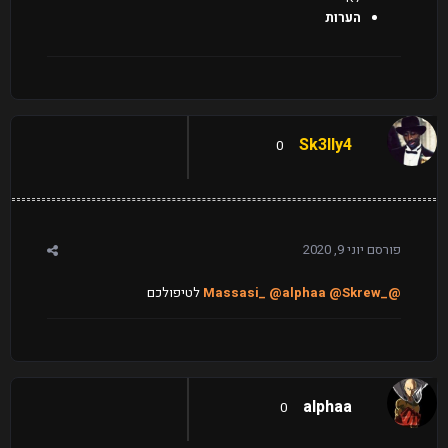
הערות
Sk3lly4
0
פורסם
יוני 9, 2020
@_Massasi_
@Skrew
@alphaa
לטיפולכם
alphaa
0