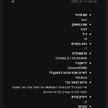
פורסם
יוני 21, 2020
שם פרטי
נועם
שם במשחק
l0aff
גיל
16
רמה בסטים
1
STEAM ID
STEAM_0:1:551634643
דיסקורד
Edward#3883
לאיזה שרת תרצה להתקבל?
Retakes
מדוע לבחור בך?
אני נמצא כל יום בשרתי הretakes אני מאוד עוזר ואני אשמח
לעזור לכל מי שצריך וכל מה שידרש
ניסיון קודם
כן
הערות