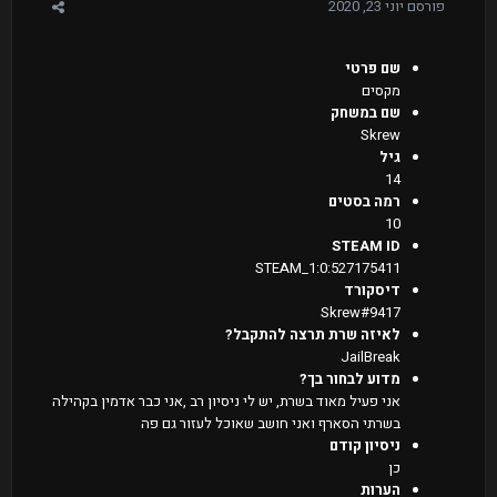
פורסם
יוני 23, 2020
שם פרטי
מקסים
שם במשחק
Skrew
גיל
14
רמה בסטים
10
STEAM ID
STEAM_1:0:527175411
דיסקורד
Skrew#9417
לאיזה שרת תרצה להתקבל?
JailBreak
מדוע לבחור בך?
אני פעיל מאוד בשרת, יש לי ניסיון רב ,אני כבר אדמין בקהילה
בשרתי הסארף ואני חושב שאוכל לעזור גם פה
ניסיון קודם
כן
הערות