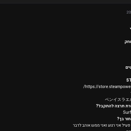
חק
ים
S
https://store.steampowe
ベンイスラエル
רת תרצה להתקבל?
Sur
ור בך?
עיל אני רגוע ואני ממש אוהב לדבר