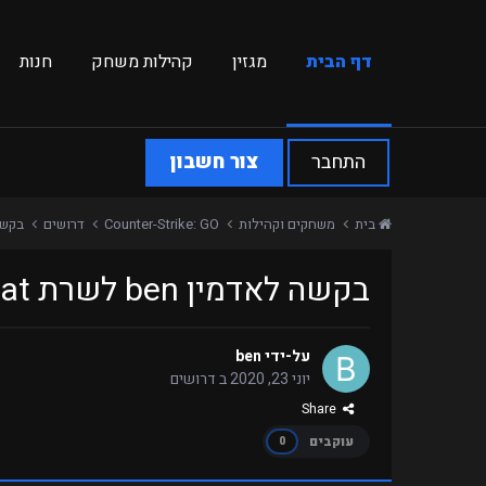
דף הבית
מגזין
קהילות משחק
חנות
התחבר
צור חשבון
בית
משחקים וקהילות
Counter-Strike: GO
דרושים
בקשה לאדמי
בקשה לאדמין ben לשרת SurfCombat
על-ידי
ben
יוני 23, 2020
ב
דרושים
Share
עוקבים
0