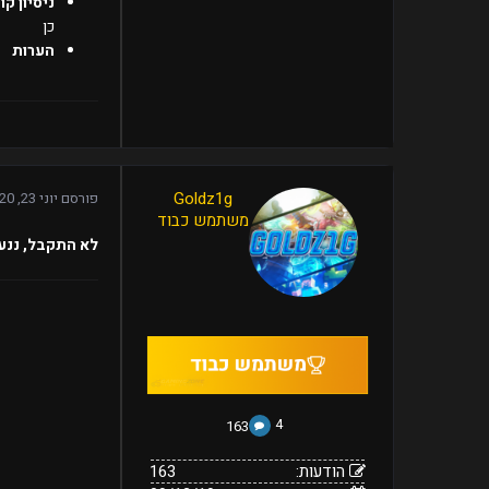
ניסיון קו
כן
הערות
163
Goldz1g
פורסם
יוני 23, 2020
09/12/19
הודעות:
משתמש כבוד
הצטרף:
Offline
נראה
סטטוס:
פברואר
לא התקבל, ננע
14,
לאחרונה:
2023
4
163
הודעות:
163