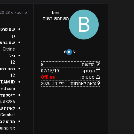
8
ben
פורסם
יוני 23, 2020
07/15/19
הודעות:
משתמש רשום
הצטרף:
Offline
יולי
נראה
סטטוס:
שם פרטי
11,
לאחרונה:
2020
בן
שם במש
Citrine
0
8
גיל
12
הודעות:
8
רמה בסט
הצטרף:
07/15/19
12
סטטוס:
Offline
TEAM ID
נראה לאחרונה:
יולי 11, 2020
red.com/
דיסקורד
#3286
לאיזה ש
fCombat
מדוע לבח
אני ממש פ