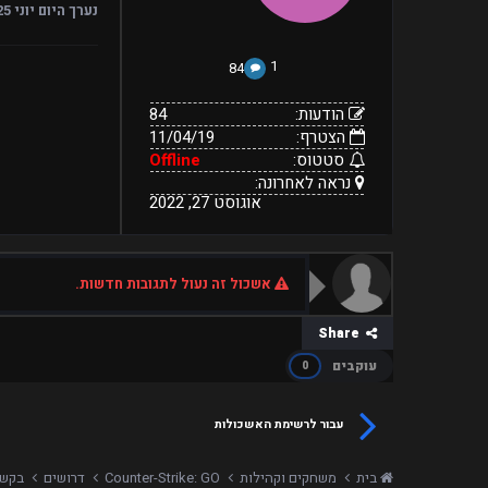
2022
נערך היום
יוני 25, 2020
1
84
הודעות:
84
הצטרף:
11/04/19
סטטוס:
Offline
נראה לאחרונה:
אוגוסט 27, 2022
אשכול זה נעול לתגובות חדשות.
Share
עוקבים
0
עבור לרשימת האשכולות
בית
משחקים וקהילות
Counter-Strike: GO
דרושים
בקשה לאדמי