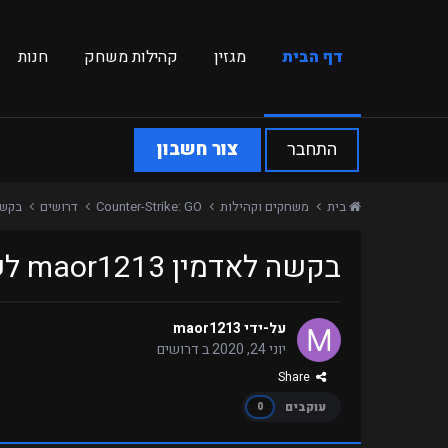
דף הבית
מגזין
קהילות משחק
חנות
התחבר
צור חשבון
בית
משחקים וקהילות
Counter-Strike: GO
דרושים
בקשה לאדמי
בקשה לאדמין maor1213 לשרת Retakes
על-ידי
maor1213
יוני 24, 2020
ב
דרושים
Share
עוקבים
0