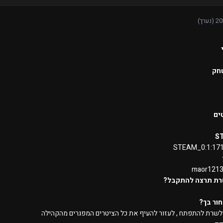
(נערך)
חק
ים
S
STEAM_0:1:17
maor121
רת תרצה להתקבל?
ור בך?
 לשרת להתפתח , לעזור להעיף את כל הציטרים המפגרים מהקהילה