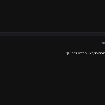
יסקורד,תאשר כדאי להמשיך