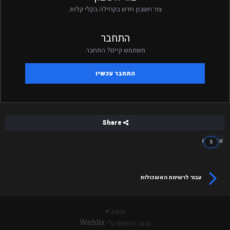
צור חשבון חדש בקהילה בקלי קלות.
התחבר
משתמש קיים? התחבר.
התחבר עכשיו
Share
עוקבים
0
עבור לרשימת האשכולות
עיצוב
Weblix
עוצב והותאם ע"י