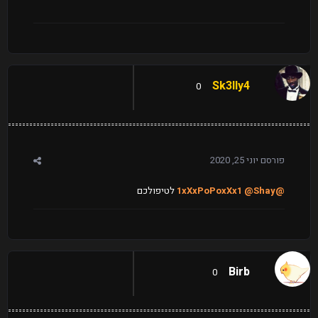
Sk3lly4
0
פורסם
יוני 25, 2020
@1xXxPoPoxXx1
@Shay
לטיפולכם
Birb
0