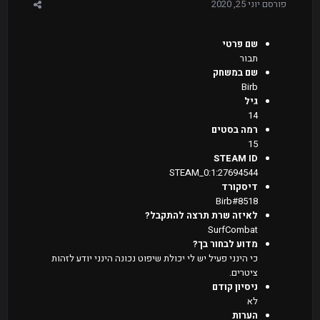
פורסם
יוני 25, 2020
שם פרטי
תבור
שם במשחק
Birb
גיל
14
רמה בסטים
15
STEAM ID
STEAM_0:1:27694544
דיסקורד
Birb#8518
לאיזה שרת תרצה להתקבל?
SurfCombat
מדוע לבחור בך?
כי הינני פעיל יש לי יכולת שיפוט נכונה הינני יודע לזהות
ציטרים.
ניסיון קודם
לא
הערות