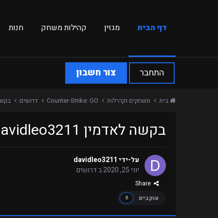
דף הבית
מגזין
קהילות משחק
חנות
התחבר
צור חשבון
בית
משחקים וקהילות
Counter-Strike: GO
דרושים
בקשה לאדמין
בקשה לאדמין davidleo3211 לשרת Retakes
על-ידי
davidleo3211
יוני 25, 2020
ב
דרושים
Share
עוקבים
0