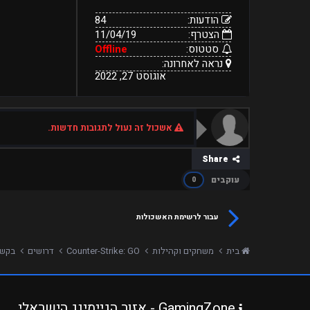
הודעות:
84
הצטרף:
11/04/19
סטטוס:
Offline
נראה לאחרונה:
אוגוסט 27, 2022
אשכול זה נעול לתגובות חדשות.
Share
עוקבים
0
עבור לרשימת האשכולות
בית
משחקים וקהילות
Counter-Strike: GO
דרושים
בקשה לאדמין
GamingZone - אזור הגיימינג הישראלי