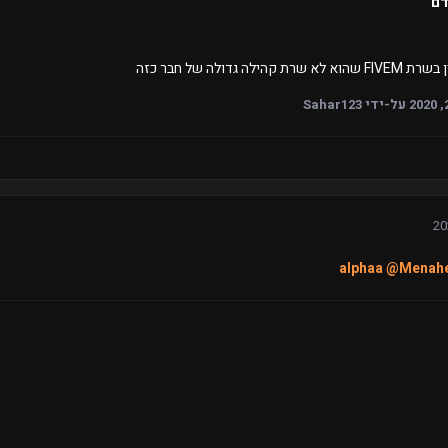
דם
שרת קהילה גדולה של חבר כזה
על-ידי Sahar123
@Menah