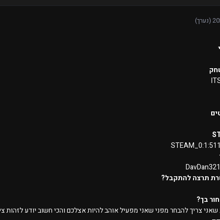
(נערך)
חק
IT
ים
S
STEAM_0:1:51
DavDan32
רת תרצה להתקבל?
ור בך?
שאני צריך להבחר מפני שאני מפעיל אוהב להיות אצלכם והכי חשוב יודע לזהות צי