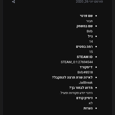
פורסם
יוני 26, 2020
שם פרטי
תבור
שם במשחק
Birb
גיל
14
רמה בסטים
15
STEAM ID
STEAM_0:1:27694544
דיסקורד
Birb#8518
לאיזה שרת תרצה להתקבל?
JailBreak
מדוע לבחור בך?
הינני יודע פקודות ופעיל.
ניסיון קודם
לא
הערות