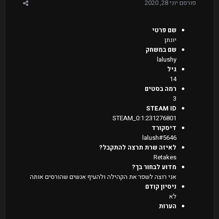
פורסם
יוני 28, 2020
שם פרטי
יונתן
שם במשחק
lalushy
גיל
14
רמה בסטים
3
STEAM ID
STEAM_0:1:231276801
דיסקורד
lalush#5646
לאיזה שרת תרצה להתקבל?
Retakes
מדוע לבחור בך?
אני רוצה לשפר את הקהילה ולהעיף אנשים שהורסים אותה
ניסיון קודם
לא
הערות