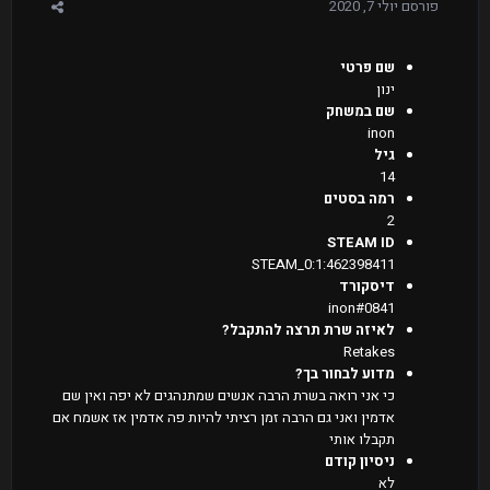
פורסם
יולי 7, 2020
שם פרטי
ינון
שם במשחק
inon
גיל
14
רמה בסטים
2
STEAM ID
STEAM_0:1:462398411
דיסקורד
inon#0841
לאיזה שרת תרצה להתקבל?
Retakes
מדוע לבחור בך?
כי אני רואה בשרת הרבה אנשים שמתנהגים לא יפה ואין שם
אדמין ואני גם הרבה זמן רציתי להיות פה אדמין אז אשמח אם
תקבלו אותי
ניסיון קודם
לא