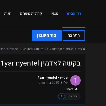
דף הבית
מגזין
קהילות משחק
חנות
התחבר
צור חשבון
בית
משחקים וקהילות
Counter-Strike: GO
דרושים
בקשה לאדמין
בקשה לאדמין 1yarinyentel לשרת Retakes
על-ידי
1yarinyentel
יולי 8, 2020
ב
דרושים
Share
עוקבים
0