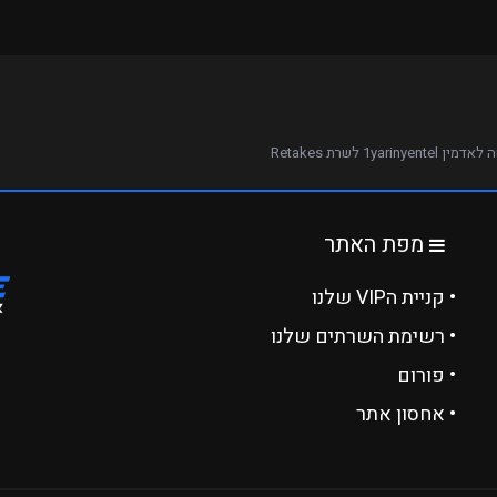
 1yarinyentel לשרת Retakes
מפת האתר
• קניית הVIP שלנו
• רשימת השרתים שלנו
• פורום
• אחסון אתר