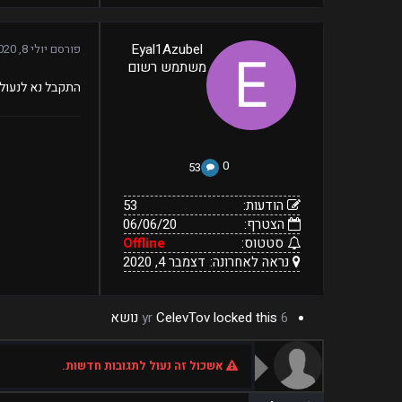
53
Eyal1Azubel
פורסם
יולי 8, 2020
06/06/20
הודעות:
משתמש רשום
הצטרף:
Offline
נראה
דצמבר
סטטוס:
התקבל נא לנעול
4,
לאחרונה:
2020
0
53
הודעות:
53
הצטרף:
06/06/20
סטטוס:
Offline
נראה לאחרונה:
דצמבר 4, 2020
6 yr
locked this נושא
CelevTov
אשכול זה נעול לתגובות חדשות.