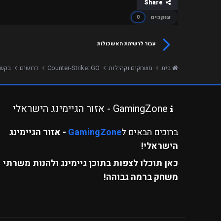
Share
עוקבים
0
עבור לרשימת האשכולות
בית
משחקים וקהילות
Counter-Strike: GO
דרושים
בקשה לאדמין
GamingZone - אזור הגיימינג הישראלי
ברוכים הבאים ל
GamingZone
- אזור הגיימינג
הישראלי!
כאן תוכלו לצפות בתוכן גיימינג ולהנות משרתי
משחק ברמה גבוהה!