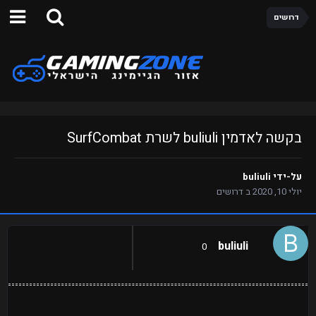
דרושים
בקשה לאדמין buliuli לשרת SurfCombat
על-ידי
buliuli
יולי 10, 2020
ב
דרושים
buliuli
0