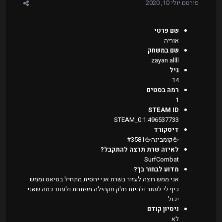
פורסם
יולי 10, 2020
שם פרטי
אוריה
שם במשחק
zayan allll
גיל
14
רמה בסטים
1
STEAM ID
STEAM_0:1:496537733
דיסקורד
🖕קומבינה🖕#3581
לאיזה שרת תרצה להתקבל?
SurfCombat
מדוע לבחור בך?
אני ממש רוצה לעזור בשרת אני יחסית מתחיל בסיאס וממש
כיף לי לעזור ולהיות חלק מקהילה מפתחת ולעזור כמה שאני
יכול
ניסיון קודם
לא