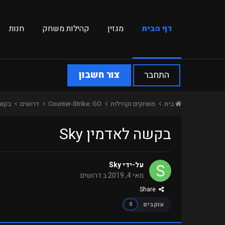
דף הבית
מגזין
קהילות משחק
חנות
התחבר
צור חשבון
בית
משחקים וקהילות
Counter-Strike: GO
דרושים
בקשה 
בקשה לאדמין Sky
על-ידי
Sky
מאי 4, 2019
ב
דרושים
Share
עוקבים
0