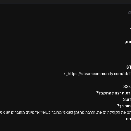
חק
S
https://steamcommunity.com/id/T
SSk
רת תרצה להתקבל?
Sur
ור בך?
הב את הקהילה הזאת, והרבה מהזמן כשאני מחובר כשאין אדמינים מחוברים יש אנשי
דם