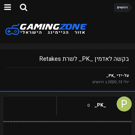
דרושים
בקשה לאדמין _PK_ לשרת Retakes
על-ידי
_PK_
יולי 13, 2020
ב
דרושים
_PK_
0