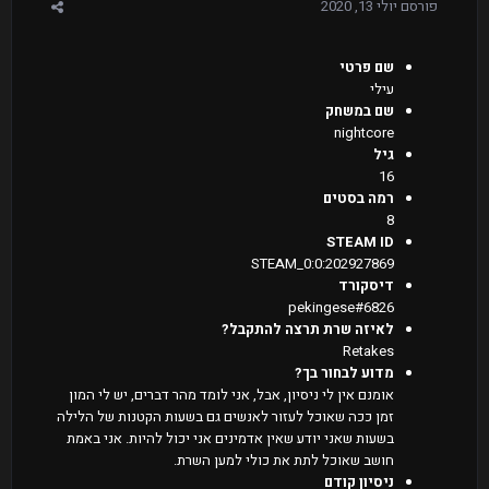
פורסם
יולי 13, 2020
שם פרטי
עילי
שם במשחק
nightcore
גיל
16
רמה בסטים
8
STEAM ID
STEAM_0:0:202927869
דיסקורד
pekingese#6826
לאיזה שרת תרצה להתקבל?
Retakes
מדוע לבחור בך?
אומנם אין לי ניסיון, אבל, אני לומד מהר דברים, יש לי המון
זמן ככה שאוכל לעזור לאנשים גם בשעות הקטנות של הלילה
בשעות שאני יודע שאין אדמינים אני יכול להיות. אני באמת
חושב שאוכל לתת את כולי למען השרת.
ניסיון קודם