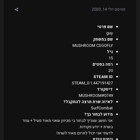
פורסם
יולי 14, 2020
שם פרטי
guy
שם במשחק
MUSHROOM CSGOFLY
גיל
15
רמה בסטים
20
STEAM ID
STEAM_0:1:447191427
דיסקורד
MUSHROOM#0749
לאיזה שרת תרצה להתקבל?
SurfCombat
מדוע לבחור בך?
אני חושב שצריך לבחור בי מכיוון שאני מאוד פעיל + עוזר
בשרת + יודע פקודות.
לדעתי אני יכול לתרום מאוד לשרת!
ניסיון קודם