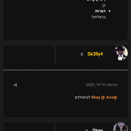
כן
הערות
בהצלחה!
Sk3lly4
0
פורסם
יולי 14, 2020
@Shay
@.Ace
לטיפולכם
Shay
0