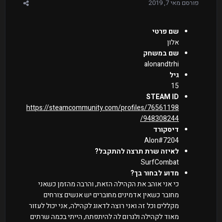
פורסם
מאי 7, 2019
שם פרטי
אלון
שם במשחק
alonandtrhi
גיל
15
STEAM ID
https://steamcommunity.com/profiles/76561198
948308244/
דיסקורד
Alon#7204
לאיזה שרת תרצה להתקבל?
SurfCombat
מדוע לבחור בך?
כי אני אוהב את הקהילה הזאת, והרבה מהזמן כשאני
מחובר כשאין אדמינים מחוברים יש אנשים צורחים
מקללים וכל זה ואני רוצה לדאוג לקהילה, אני יכול לעזור
מאוד לקהילה ולגרום לה להיתפתח, הייתי בכמה שרתים