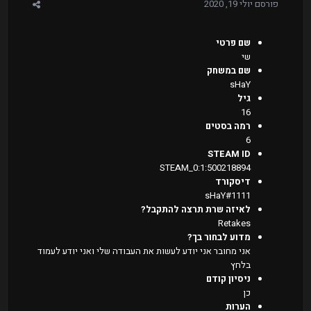
פורסם
יולי 19, 2020
שם פרטי
שי
שם במשחק
sHaY
גיל
16
רמה בסטים
6
STEAM ID
STEAM_0:1:500218894
דיסקורד
sHaY#1111
לאיזה שרת תרצה להתקבל?
Retakes
מדוע לבחור בך?
אני מחובר אני יודע לעשות את העבודה שלי ואני יודע לעמוד
בלחץ
ניסיון קודם
כן
הערות