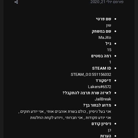
פורסם
יולי 21, 2020
שם פרטי
שון
שם במשחק
MaJito
גיל
15
רמה בסטים
1
STEAM ID
STEAM_0:0:551156332
דיסקורד
Lakers#6572
לאיזה שרת תרצה להתקבל?
JailBreak
מדוע לבחור בך?
אני בעל ניסיון , כולם בשרת אוהבים אותי , אני יודע חוקים ,
אני יודע פקודות , אני חברותי , ויודע לקחת החלטות
ניסיון קודם
כן
הערות