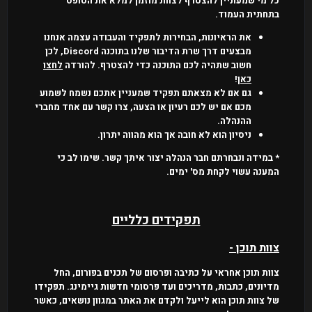
כל מי שמעוניין להצטרף לצוות מוזמן למלא את הטופס
בתחתית העמוד.
את הראיונות, הבחירות לתפקיד והעבודה עצמה אנחנו
מבצעים דרך שרת הדיבור שלנו בתוכנה Discord, לכן
חשוב שתהיה לכם התוכנה כדי להצטרף. להורדה
לחצו
כאן
!
גם אם לא מצאתם תפקיד שמעניין אתכם נשמח לשמוע
מכם אם יש לכם רעיון או הצעה, צרו קשר עם אחד מחברי
ההנהלה.
ניסיון הוא לא חובה אך הוא מהווה יתרון.
* במידה ונבחרתם חבר הנהלה יצור איתך קשר. שימו לב כי
המענה עשוי לקחת מס' ימים.
תפקידים כלליים
צוות תוכן -
צוות תוכן אחראי על כתיבה ופרסום של תכנים בפורום, החל
מדיונים, כתבות, מדריכים ועד פרסומי חדשות גיימינג. תפקידו
של צוות תוכן הוא לייעל ולקדם את האתר במגוון נושאים, כאשר