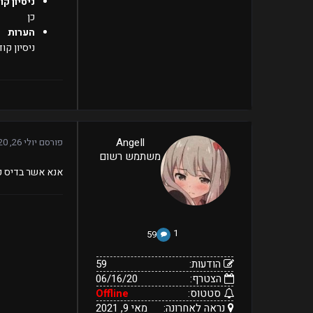
ניסיון קו
כן
הערות
ניסיון קו
59
AngeIl
פורסם
יולי 26, 2020
06/16/20
הודעות:
משתמש רשום
הצטרף:
Offline
מאי
נראה
סטטוס:
אנא אשר בדיס כ
9,
לאחרונה:
2021
1
59
הודעות:
59
הצטרף:
06/16/20
סטטוס:
Offline
נראה לאחרונה:
מאי 9, 2021