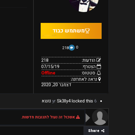
20,
לאחרונה:
2020
0
218
הודעות:
218
הצטרף:
07/15/19
סטטוס:
Offline
נראה לאחרונה:
דצמבר 20, 2020
6 yr
locked this נושא
Sk3lly4
אשכול זה נעול לתגובות חדשות.
Share