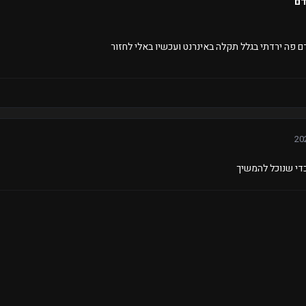
דם
דם פה ירדתי בגלל תקלה באינרנט ועכשיו באלי לחזור
די שנוכל להמשיך