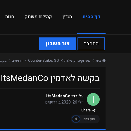
דף הבית
מגזין
קהילות משחק
חנות
התחבר
צור חשבון
בית
משחקים וקהילות
Counter-Strike: GO
דרושים
בקשה לאדמין
בקשה לאדמין ItsMedanCo לשרת Retakes
על-ידי
ItsMedanCo
יולי 26, 2020
ב
דרושים
Share
עוקבים
0