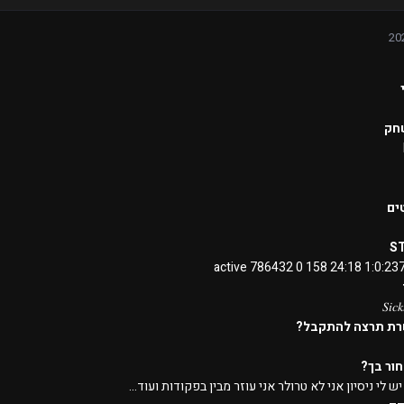
שם
רמ
S
1:0:237056837 24:1
𝑆𝑖
לאיזה שרת תרצה 
מדוע ל
אני פעיל יש לי ניסיון אני לא טרולר אני עוזר מבין בפקוד