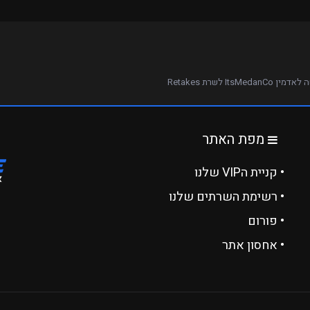
 ItsMedanCo לשרת Retakes
מפת האתר
• קניית הVIP שלנו
• רשימת השרתים שלנו
• פורום
• אחסון אתר