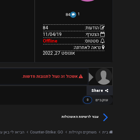
1
84
הודעות:
84
הצטרף:
11/04/19
סטטוס:
Offline
נראה לאחרונה:
אוגוסט 27, 2022
אשכול זה נעול לתגובות חדשות.
Share
עוקבים
0
עבור לרשימת האשכולות
בית
משחקים וקהילות
Counter-Strike: GO
הביאו לי באן ע