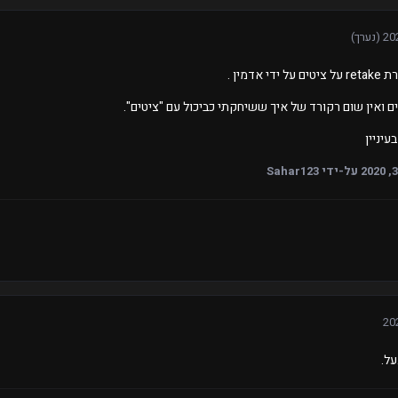
(נערך)
 אדמין .
ים ואין שום רקורד של איך ששיחקתי כביכול עם "ציטים".
יניין
על-ידי Sahar123
על.