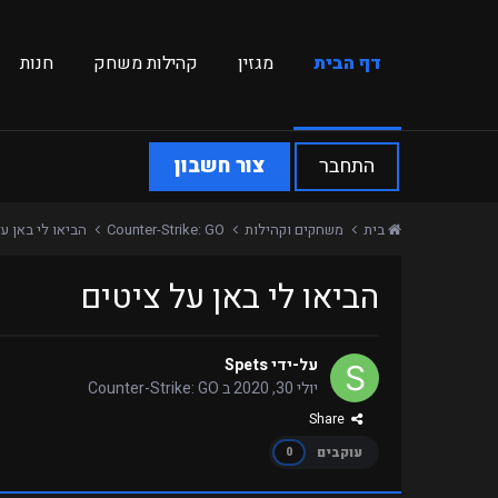
דף הבית
מגזין
קהילות משחק
חנות
התחבר
צור חשבון
בית
משחקים וקהילות
Counter-Strike: GO
הביאו לי באן ע
הביאו לי באן על ציטים
על-ידי
Spets
יולי 30, 2020
ב
Counter-Strike: GO
Share
עוקבים
0