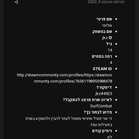
פורסם
אוגוסט 3, 2020
שם פרטי
שלומי
שם במשחק
✪ jkz.
גיל
14
רמה בסטים
4
STEAM ID
http://steamcommunity.com/profiles/https:/steamco
mmunity.com/profiles/76561198955988478
דיסקורד
jkz#4925
לאיזה שרת תרצה להתקבל?
SurfCombat
מדוע לבחור בך?
כי אני פעיל אחראי מסוגל לעזור להבין ולהשקיע בשרת
בפעילות ועוד.
ניסיון קודם
לא