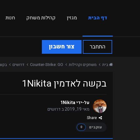
דף הבית
מגזין
קהילות משחק
חנות
התחבר
צור חשבון
בית
משחקים וקהילות
Counter-Strike: GO
דרושים
בקשה ל
בקשה לאדמין 1Nikita
על-ידי
1Nikita
מאי 19, 2019
ב
דרושים
Share
עוקבים
0