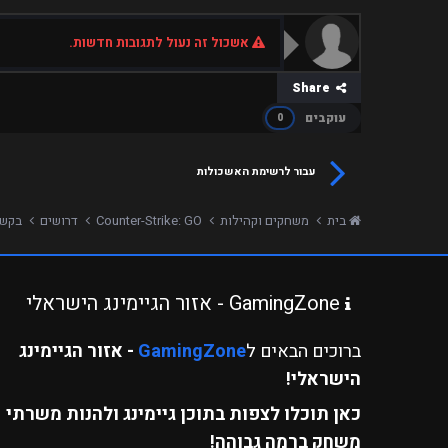
אשכול זה נעול לתגובות חדשות.
Share
עוקבים
0
עבור לרשימת האשכולות
בית
משחקים וקהילות
Counter-Strike: GO
דרושים
בקשה ל
GamingZone - אזור הגיימינג הישראלי
ברוכים הבאים ל
GamingZone
- אזור הגיימינג
הישראלי!
כאן תוכלו לצפות בתוכן גיימינג ולהנות משרתי
משחק ברמה גבוהה!