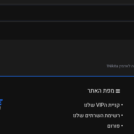
אדמין 1Nikita
מפת האתר
• קניית הVIP שלנו
• רשימת השרתים שלנו
• פורום