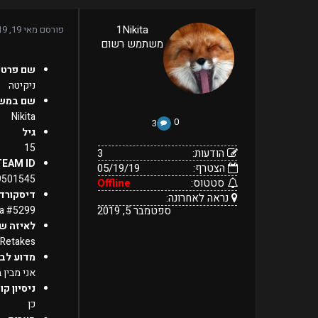
3
1Nikita
פורסם
מאי 19, 2019
05/19/19
הודעות:
משתמש רשום
הצטרף:
Offline
נראה
סטטוס:
ספטמבר
שם פרטי
5,
לאחרונה:
2019
ניקיטה
שם במש
Nikita
0
3
גיל
15
הודעות:
3
TEAM ID
הצטרף:
05/19/19
9501545/
סטטוס:
Offline
דיסקורד
נראה לאחרונה:
ספטמבר 5, 2019
ta #5299
לאיזה ש
Retakes
מדוע לבח
אני מבין
ניסיון קו
כן