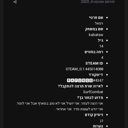
פורסם
אוגוסט 4, 2020
שם פרטי
רפאל
שם במשחק
kabatsw
גיל
14
רמה בסטים
4
STEAM ID
STEAM_0:1:445014088
דיסקורד
🆁🅰🅵🆄🅽🅶🅶#4347
לאיזה שרת תרצה להתקבל?
SurfCombat
מדוע לבחור בך?
אני רוצה לעזור. אני יועיל אני לא טוב בסארף אבל אני לומד.
אני יודע לעשות סדר. אני אחראי .
ניסיון קודם
כן
הערות