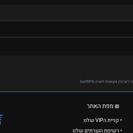
ן Sveryis לשרת SurfRPG
מפת האתר
• קניית הVIP שלנו
• רשימת השרתים שלנו