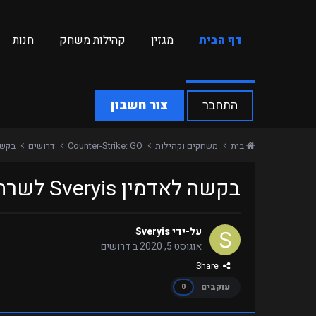
דף הבית
מגזין
קהילות משחק
חנות
התחבר
צור חשבון
בית
משחקים וקהילות
Counter-Strike: GO
דרושים
בקשה לאדמי
בקשה לאדמין Sveryis לשרת SurfRPG
על-ידי
Sveryis
אוגוסט 5, 2020
ב
דרושים
Share
עוקבים
0