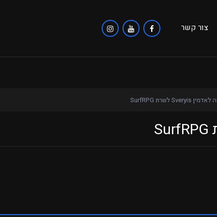
צור קשר
ן Sveryis לשרת SurfRPG