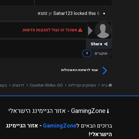
6 yr
locked this נושא
Sahar123
אשכול זה נעול לתגובות חדשות.
Share
עוקבים
0
עבור לרשימת האשכולות
בית
משחקים וקהילות
Counter-Strike: GO
דרושים
בקשה לאדמי
GamingZone - אזור הגיימינג הישראלי
ברוכים הבאים ל
GamingZone
- אזור הגיימינג
הישראלי!