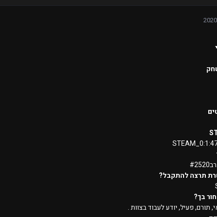
חק
ים
S
STEAM_0:1:4
#25
רת תרצה להתקבל?
ור בך?
, תורם, פעיל, יודע לעבוד בצוות .