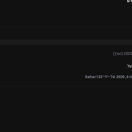
דם
(נערך)
על.
202
על-ידי Sahar123