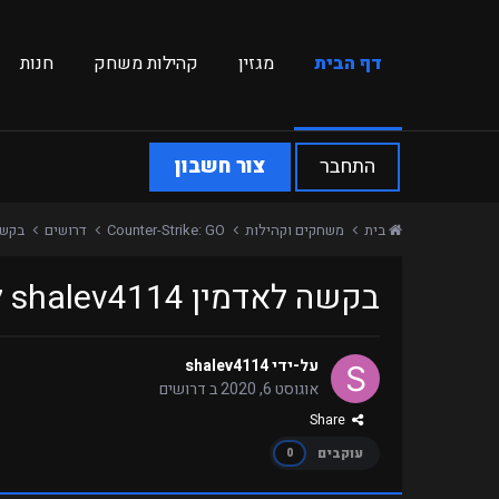
דף הבית
מגזין
קהילות משחק
חנות
התחבר
צור חשבון
בית
משחקים וקהילות
Counter-Strike: GO
דרושים
בקשה לאדמין
בקשה לאדמין shalev4114 לשרת Retakes
על-ידי
shalev4114
אוגוסט 6, 2020
ב
דרושים
Share
עוקבים
0