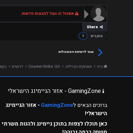
אשכול זה נעול לתגובות חדשות.
Share
עוקבים
0
עבור לרשימת האשכולות
בית
משחקים וקהילות
Counter-Strike: GO
דרושים
בקשה לאדמין
GamingZone - אזור הגיימינג הישראלי
ברוכים הבאים ל
GamingZone
- אזור הגיימינג
הישראלי!
כאן תוכלו לצפות בתוכן גיימינג ולהנות משרתי
משחק ברמה גבוהה!