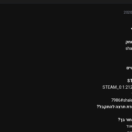
חק
sha
ים
S
STEAM_0:1:21
7986#shal
רת תרצה להתקבל?
ור בך?
וד