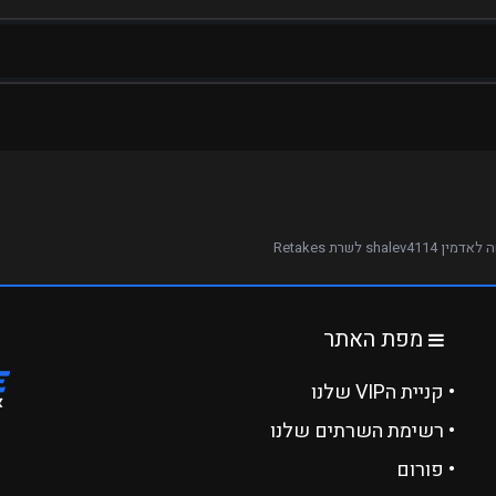
 shalev4114 לשרת Retakes
מפת האתר
• קניית הVIP שלנו
• רשימת השרתים שלנו
• פורום