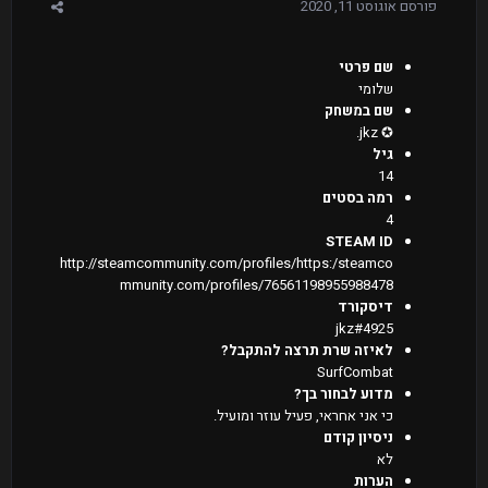
פורסם
אוגוסט 11, 2020
שם פרטי
שלומי
שם במשחק
✪ jkz.
גיל
14
רמה בסטים
4
STEAM ID
http://steamcommunity.com/profiles/https:/steamco
mmunity.com/profiles/76561198955988478
דיסקורד
jkz#4925
לאיזה שרת תרצה להתקבל?
SurfCombat
מדוע לבחור בך?
כי אני אחראי, פעיל עוזר ומועיל.
ניסיון קודם
לא
הערות