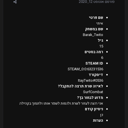
פורסם
אוגוסט 12, 2020
שם פרטי
איתי
שם במשחק
Barak_Twito
גיל
15
רמה בסטים
6
STEAM ID
STEAM_0:0:63231536
דיסקורד
ItayTwito#0536
לאיזה שרת תרצה להתקבל?
SurfCombat
מדוע לבחור בך?
אני רוצה לעזור לשרת ולנסות לשפר אותו ולתמוך בקהילה
ניסיון קודם
כן
הערות