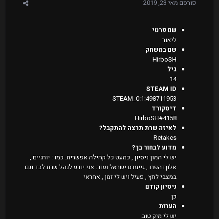
פורסם
מאי 23, 2019
שם פרטי
ליאור
שם במשחק
HirboSH
גיל
14
STEAM ID
STEAM_0:1:498711953
דיסקורד
HirboSH#4158
לאיזה שרת תרצה להתקבל?
Retakes
מדוע לבחור בך?
יש לי המון ניסיון , כמעט כל קהילה אפשרית. כמו : יורגיים ,
אלוןדהפרו , גיימרס ישראל ועוד. אני יודע לנהל שרת לבד וגם
במצבי לחץ , פעיל ויש לי זמן , אחראי
ניסיון קודם
כן
הערות
יש לי מיק טוב.