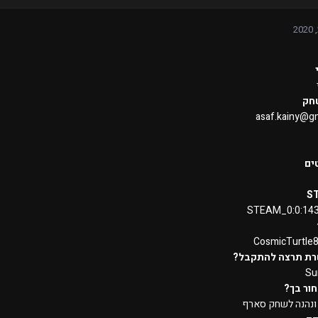
חק
asaf.kainy@g
ים
S
STEAM_0:0:14
CosmicTurtle
רת תרצה להתקבל?
Su
ור בך?
 ונהנה לשחק סארף