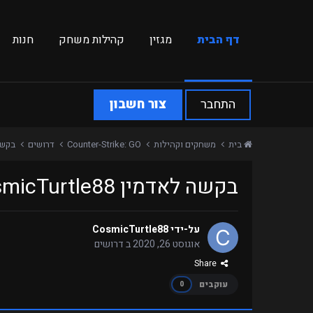
דף הבית
מגזין
קהילות משחק
חנות
התחבר
צור חשבון
בית
משחקים וקהילות
Counter-Strike: GO
דרושים
בקשה לאדמין 8
בקשה לאדמין CosmicTurtle88 לשרת Surf Timer
על-ידי
CosmicTurtle88
אוגוסט 26, 2020
ב
דרושים
Share
עוקבים
0