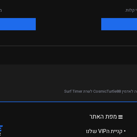
 קלות.
מ
CosmicTurtle8 לשרת Surf Timer
מפת האתר
• קניית הVIP שלנו