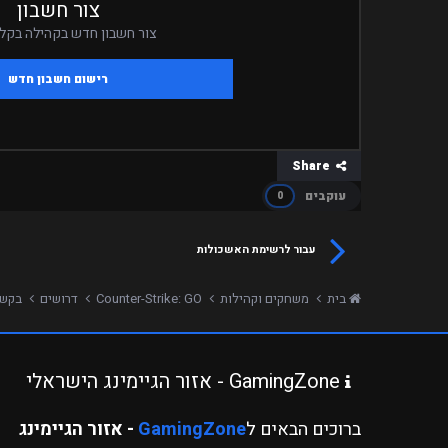
צור חשבון
צור חשבון חדש בקהילה בקלי
רישום חשבון חדש
Share
עוקבים
0
עבור לרשימת האשכולות
בית
משחקים וקהילות
Counter-Strike: GO
דרושים
בקשה לאדמין 8
GamingZone - אזור הגיימינג הישראלי
ברוכים הבאים ל
GamingZone
- אזור הגיימינג