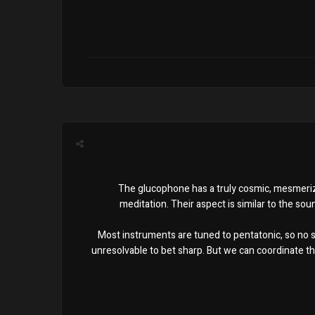
The glucophone has a truly cosmic, mesmerizi
meditation. Their aspect is similar to the so
Most instruments are tuned to pentatonic, so no s
unresolvable to bet sharp. But we can coordinate t