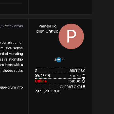
3
PamelaTic
פורסם
אפריל 12, 2021
09/26/19
הודעות:
משתמש רשום
הצטרף:
Offline
נראה
נובמבר
סטטוס:
29,
לאחרונה:
 correlation of
2021
d musical sense
t of vibrating
le relationship
0
3
mm, bass with a
הודעות:
3
ncludes sticks.
הצטרף:
09/26/19
סטטוס:
Offline
נראה לאחרונה:
ongue-drum.info
נובמבר 29, 2021