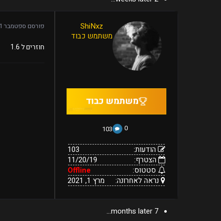
103
ShiNxz
פורסם
ספטמבר 11, 2020
11/20/19
הודעות:
משתמש כבוד
הצטרף:
Offline
מרץ
נראה
סטטוס:
חוזרים ל 1.6
1,
לאחרונה:
2021
0
103
הודעות:
103
הצטרף:
11/20/19
סטטוס:
Offline
נראה לאחרונה:
מרץ 1, 2021
7 months later...