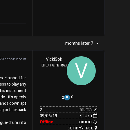
7 months later...
2
VickiSok
פורסם
נובמבר 29, 2021
09/06/19
הודעות:
משתמש רשום
הצטרף:
Offline
נראה
נובמבר
סטטוס:
29,
לאחרונה:
s. Finished for
2021
ess to play any
his instrument.
y - it's openly
0
2
 hands down apt
הודעות:
2
ag or backpack.
הצטרף:
09/06/19
סטטוס:
Offline
tongue-drum.info
נראה לאחרונה: