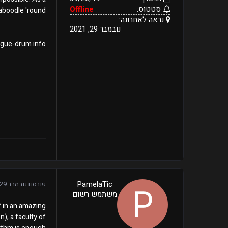
סטטוס:
Offline
aboodle 'round!
נראה לאחרונה:
נובמבר 29, 2021
tongue-drum.info
3
PamelaTic
פורסם
נובמבר 29, 2021
09/26/19
הודעות:
משתמש רשום
הצטרף:
Offline
נראה
נובמבר
סטטוס:
lf in an amazing
29,
לאחרונה:
), a faculty of
2021