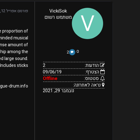
2
VickiSok
פורסם
אפריל 12, 2021
09/06/19
הודעות:
משתמש רשום
הצטרף:
Offline
נראה
נובמבר
סטטוס:
29,
לאחרונה:
he proportion of
2021
-minded musical
ense amount of
nship among the
0
2
ed large sound.
הודעות:
2
Includes sticks.
הצטרף:
09/06/19
סטטוס:
Offline
נראה לאחרונה:
ongue-drum.info
נובמבר 29, 2021