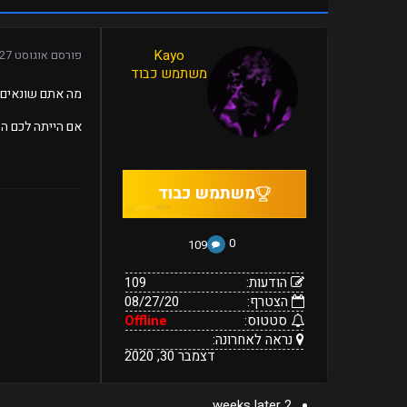
109
Kayo
פורסם
אוגוסט 27, 2020
08/27/20
הודעות:
משתמש כבוד
הצטרף:
Offline
נראה
דצמבר
סטטוס:
מה אתם שונאים 
30,
לאחרונה:
2020
אם הייתה לכם הז
0
109
הודעות:
109
הצטרף:
08/27/20
סטטוס:
Offline
נראה לאחרונה:
דצמבר 30, 2020
2 weeks later...