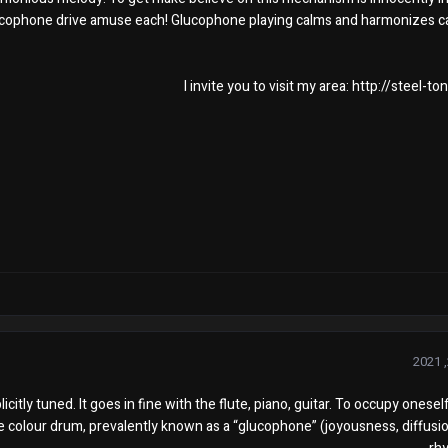
glucophone drive amuse each! Glucophone playing calms and harmonizes c
I invite you to visit my area: http://steel-
licitly tuned. It goes in fine with the flute, piano, guitar. To occupy onese
e colour drum, prevalently known as a “glucophone” (joyousness, diffusion