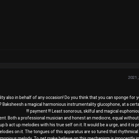
 also in behalf of any occasion! Do you think that you can sponge for y
y? Baksheesh a magical harmonious instrumentality glucophone, at a certa
payment !!! Least sonorous, skilful and magical euphonious
ent. Both a professional musician and honest an mediocre, equal without 
 b act up melodies with his true self on it. It would be a urge, and it is p
lodies on it. The tongues of this apparatus are so tuned that rhythmical 
harmonious melody. To get make believe on this mechanism is innocently i