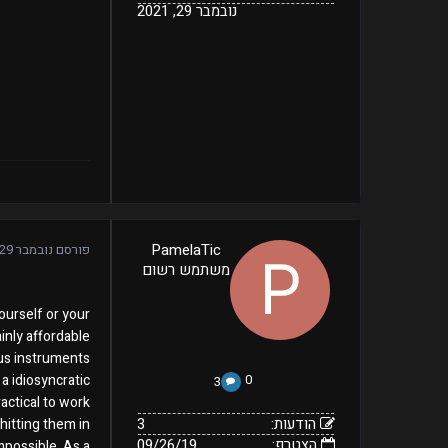
נובמבר 29, 2021
3
PamelaTic
פורסם
נובמבר 29, 2021
09/26/19
הודעות:
משתמש רשום
הצטרף:
Offline
נראה
נובמבר
סטטוס:
29,
לאחרונה:
ourself or your
2021
inly affordable
 instruments !!!
a idiosyncratic
0
3
ractical to work
הודעות:
3
hitting them in
הצטרף:
09/26/19
mpossible. As a