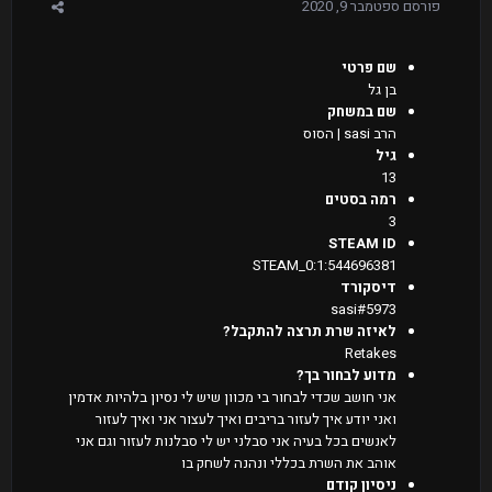
פורסם
ספטמבר 9, 2020
שם פרטי
בן גל
שם במשחק
הרב sasi | הסוס
גיל
13
רמה בסטים
3
STEAM ID
STEAM_0:1:544696381
דיסקורד
sasi#5973
לאיזה שרת תרצה להתקבל?
Retakes
מדוע לבחור בך?
אני חושב שכדי לבחור בי מכוון שיש לי נסיון בלהיות אדמין
ואני יודע איך לעזור בריבים ואיך לעצור אני ואיך לעזור
לאנשים בכל בעיה אני סבלני יש לי סבלנות לעזור וגם אני
אוהב את השרת בכללי ונהנה לשחק בו
ניסיון קודם