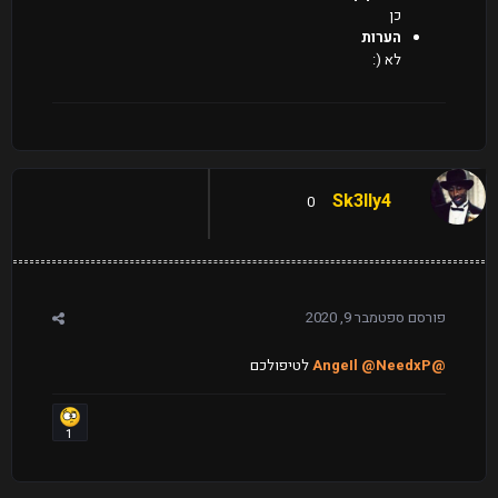
כן
הערות
לא (:
Sk3lly4
0
פורסם
ספטמבר 9, 2020
@AngeIl
@NeedxP
לטיפולכם
1