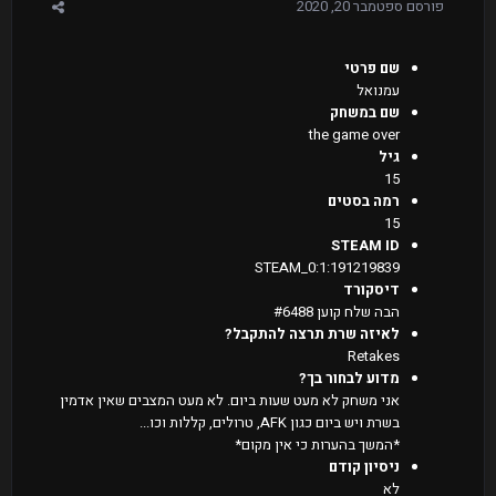
פורסם
ספטמבר 20, 2020
שם פרטי
עמנואל
שם במשחק
the game over
גיל
15
רמה בסטים
15
STEAM ID
STEAM_0:1:191219839
דיסקורד
הבה שלח קוען #6488
לאיזה שרת תרצה להתקבל?
Retakes
מדוע לבחור בך?
אני משחק לא מעט שעות ביום. לא מעט המצבים שאין אדמין
בשרת ויש ביום כגון AFK, טרולים, קללות וכו...
*המשך בהערות כי אין מקום*
ניסיון קודם
לא