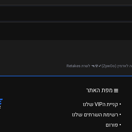
 (ZywOo)✔︎☢︎︎🔫 לשרת Retakes
מפת האתר
• קניית הVIP שלנו
• רשימת השרתים שלנו
• פורום