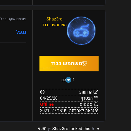
89
Shaz3ro
פורסם
אוקטובר 9, 2020
04/25/20
הודעות:
משתמש כבוד
הצטרף:
Offline
ינואר
נראה
סטטוס:
ננעל
27,
לאחרונה:
2021
1
89
הודעות:
89
הצטרף:
04/25/20
סטטוס:
Offline
נראה לאחרונה:
ינואר 27, 2021
5 yr
locked this נושא
Shaz3ro