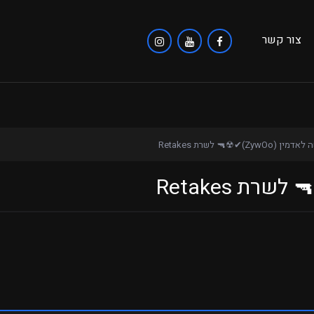
צור קשר
 (ZywOo)✔︎☢︎︎🔫 לשרת Retakes