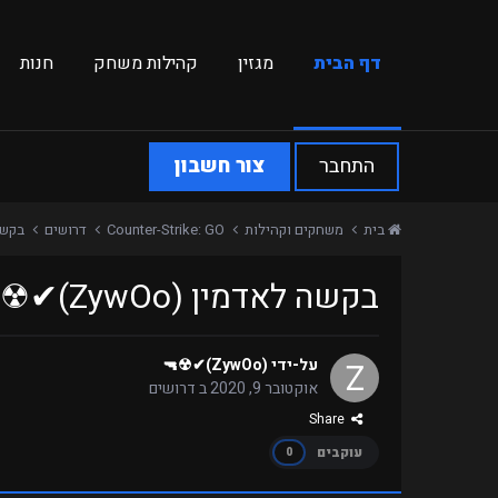
דף הבית
מגזין
קהילות משחק
חנות
התחבר
צור חשבון
בית
משחקים וקהילות
Counter-Strike: GO
דרושים
בקשה לאדמין
בקשה לאדמין (ZywOo)✔︎☢︎︎🔫 לשרת Retakes
על-ידי
(ZywOo)✔︎☢︎︎🔫
אוקטובר 9, 2020
ב
דרושים
Share
עוקבים
0