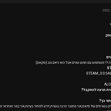
חק
ים
S
STEAM_0:0:54
ALO
רת תרצה להתקבל?
ור בך?
יון בשרתים של סיאס,אני מחובר הרבה בשרת,יודע לפתור בעיות,אני בוגר ואחראי וא