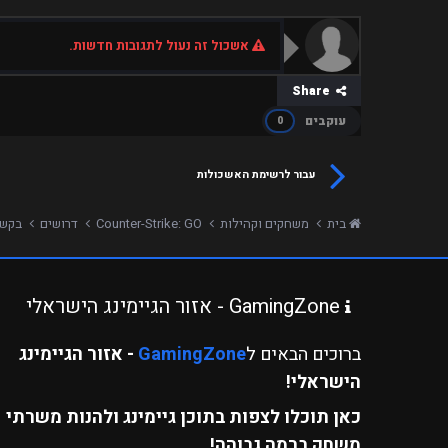
אשכול זה נעול לתגובות חדשות.
Share
עוקבים
0
עבור לרשימת האשכולות
בית
משחקים וקהילות
Counter-Strike: GO
דרושים
בקשה לאדמין
GamingZone - אזור הגיימינג הישראלי
ברוכים הבאים ל
GamingZone
- אזור הגיימינג
הישראלי!
כאן תוכלו לצפות בתוכן גיימינג ולהנות משרתי
משחק ברמה גבוהה!